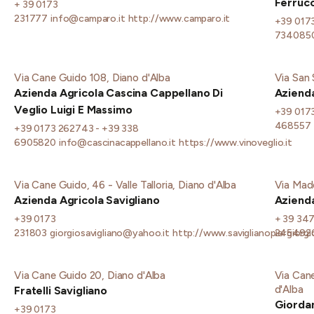
Ferrucc
+ 39 0173
231777
info@camparo.it
http://www.camparo.it
+39 0173
734085
Via Cane Guido 108, Diano d'Alba
Via San 
Azienda Agricola Cascina Cappellano Di
Azienda
Veglio Luigi E Massimo
+39 017
468557
+39 0173 262743 - +39 338
6905820
info@cascinacappellano.it
https://www.vinoveglio.it
Via Cane Guido, 46 - Valle Talloria, Diano d'Alba
Via Mado
Azienda Agricola Savigliano
Azienda
+39 0173
+ 39 34
231803
giorgiosavigliano@yahoo.it
http://www.saviglianopiergiorg
245492
Via Cane Guido 20, Diano d'Alba
Via Cane
d'Alba
Fratelli Savigliano
Giordan
+39 0173