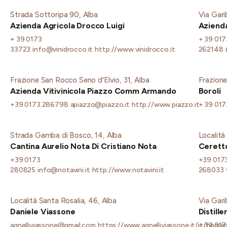
Strada Sottoripa 90, Alba
Via Gari
Azienda Agricola Drocco Luigi
Azienda
+ 39 0173
+ 39 017
33723
info@vinidrocco.it
http://www.vinidrocco.it
262148
Frazione San Rocco Seno d'Elvio, 31, Alba
Frazion
Azienda Vitivinicola Piazzo Comm Armando
Boroli
+39.0173.286798
apiazzo@piazzo.it
http://www.piazzo.it
+ 39 01
Strada Gamba di Bosco, 14, Alba
Località
Cantina Aurelio Nota Di Cristiano Nota
Ceretto
+39 0173
+39 017
280825
info@notavini.it
http://www.notavini.it
268033
Località Santa Rosalia, 46, Alba
Via Gari
Daniele Viassone
Distill
agnelliviassone@gmail.com
https://www.agnelliviassone.it/it/home
+ 39 017