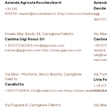
Azienda Agricola Roccheviberti
Azienda
Davide
+39 335
8185761
claudio@roccheviberti.it
http://www.roccheviberti.it
+39
366727
Strada Alba-Barolo 34, Castiglione Falletto
Via Alba
Cantina Gigi Rosso Srl
Cantina
+ 39 0173 262369
info@gigirosso.com;
+39 017
matteo@gigirosso.com
http://www.gigirosso.com
vendita)
tdb@terr
marcoam
Via Alba – Monforte, Bricco Boschis, Castiglione
Via Font
Falletto
Livia F
Cavallotto
+ 39 017
+39.0173.62814
info@cavallotto.com
https://www.cavallotto.co
62844
i
Via Pugnane 6, Castiglione Falletto
Via Alba