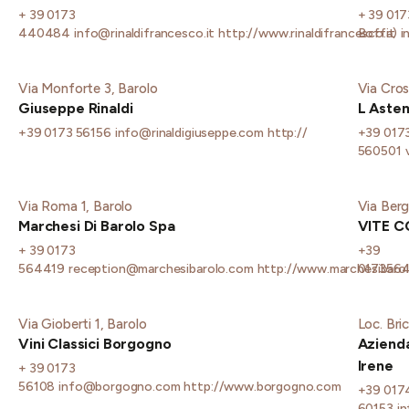
+ 39 0173
+ 39 017
440484
info@rinaldifrancesco.it
http://www.rinaldifrancesco.it
Boffa)
i
Via Monforte 3, Barolo
Via Cros
Giuseppe Rinaldi
L Astem
+39 0173 56156
info@rinaldigiuseppe.com
http://
+39 017
560501
Via Roma 1, Barolo
Via Berg
Marchesi Di Barolo Spa
VITE C
+ 39 0173
+39
564419
reception@marchesibarolo.com
http://www.marchesibaro
0173564
Via Gioberti 1, Barolo
Loc. Bri
Vini Classici Borgogno
Azienda
Irene
+ 39 0173
56108
info@borgogno.com
http://www.borgogno.com
+39 017
60153
i