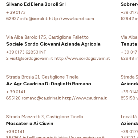
Silvano Ed Elena Boroli Srl
Sobrero
+ 39 0173
+39 017
62927
info@boroli.it
http://www.boroli.com
62942
i
Via Alba Barolo 175, Castiglione Falletto
Via Alba
Sociale Sordo Giovanni Azienda Agricola
Tenuta 
+39 0173 62853 INT
+ 39 017
2
visit@sordogiovanni.it
http://www.sordogiovanni.it
62949
i
Strada Brosia 21, Castiglione Tinella
Strada S
Az Agr Caudrina Di Dogliotti Romano
Azienda
+ 39 0141
+39 014
855126
romano@caudrina.it
http://www.caudrina.it
855158
Strada Manzotti 3, Castiglione Tinella
Località
Moscateria Ai Ciuvin
Azienda
+39 0141
+39 017
855364
info@agriciuvin.it
http://www.agriciuvin.it
748171