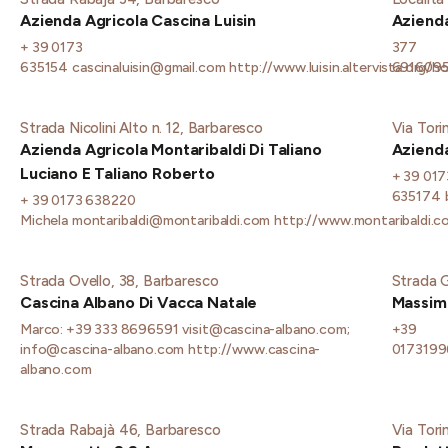
Azienda Agricola Cascina Luisin
Azienda
+ 39 0173
377
635154
cascinaluisin@gmail.com
http://www.luisin.altervista.org/
691609
Strada Nicolini Alto n. 12, Barbaresco
Via Tori
Azienda Agricola Montaribaldi Di Taliano
Azienda
Luciano E Taliano Roberto
+ 39 017
635174
+ 39 0173 638220
Michela
montaribaldi@montaribaldi.com
http://www.montaribaldi.c
Strada Ovello, 38, Barbaresco
Strada 
Cascina Albano Di Vacca Natale
Massimo
Marco: +39 333 8696591
visit@cascina-albano.com;
+39
info@cascina-albano.com
http://www.cascina-
017319
albano.com
Strada Rabajà 46, Barbaresco
Via Tori