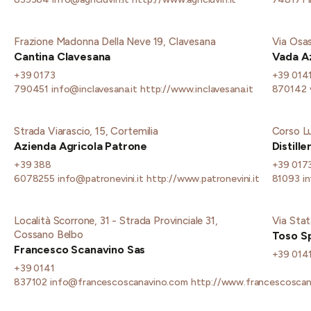
Frazione Madonna Della Neve 19, Clavesana
Via Osa
Cantina Clavesana
Vada Az
+39 0173
+39 014
790451
info@inclavesana.it
http://www.inclavesana.it
870142
Strada Viarascio, 15, Cortemilia
Corso Lu
Azienda Agricola Patrone
Distille
+39 388
+39 017
6078255
info@patronevini.it
http://www.patronevini.it
81093
in
Località Scorrone, 31 - Strada Provinciale 31,
Via Stat
Cossano Belbo
Toso S
Francesco Scanavino Sas
+39 014
+39 0141
837102
info@francescoscanavino.com
http://www.francescoscan