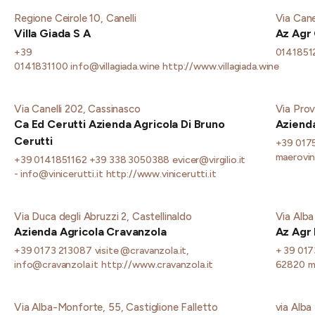
Regione Ceirole 10, Canelli
Via Cane
Villa Giada S A
Az Agr 
+39
0141851
0141831100
info@villagiada.wine
http://www.villagiada.wine
Via Canelli 202, Cassinasco
Via Provi
Ca Ed Cerutti Azienda Agricola Di Bruno
Azienda
Cerutti
+39 017
maerovi
+39 0141851162 +39 338 3050388
evicer@virgilio.it
- info@vinicerutti.it
http://www.vinicerutti.it
Via Duca degli Abruzzi 2, Castellinaldo
Via Alba
Azienda Agricola Cravanzola
Az Agr 
+39 0173 213087
visite @cravanzola.it,
+ 39 017
info@cravanzola.it
http://www.cravanzola.it
62820
m
Via Alba-Monforte, 55, Castiglione Falletto
via Alba