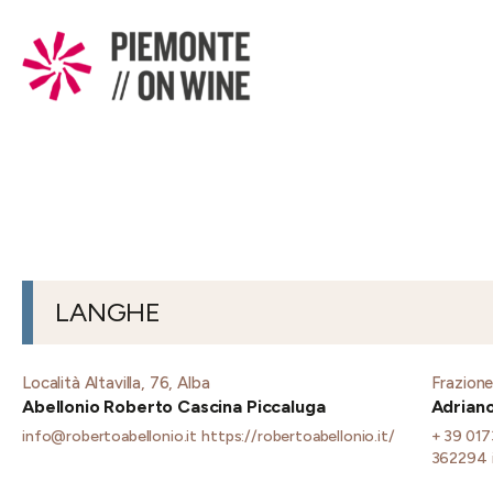
LANGHE
Località Altavilla, 76, Alba
Frazione
Abellonio Roberto Cascina Piccaluga
Adriano
info@robertoabellonio.it
https://robertoabellonio.it/
+ 39 017
362294