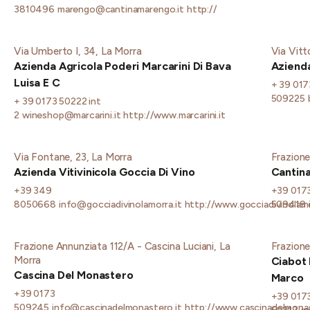
3810496
marengo@cantinamarengo.it
http://
Via Umberto I, 34, La Morra
Via Vitt
Azienda Agricola Poderi Marcarini Di Bava
Aziend
Luisa E C
+ 39 017
509225
+ 39 0173 50222 int
2
wineshop@marcarini.it
http://www.marcarini.it
Via Fontane, 23, La Morra
Frazione
Azienda Vitivinicola Goccia Di Vino
Cantina
+39 349
+39 017
8050668
info@gocciadivinolamorra.it
http://www.gocciadivinolamo
509419
Frazione Annunziata 112/A - Cascina Luciani, La
Frazione
Morra
Ciabot 
Cascina Del Monastero
Marco
+39 0173
+39 017
509245
info@cascinadelmonastero.it
http://www.cascinadelmonas