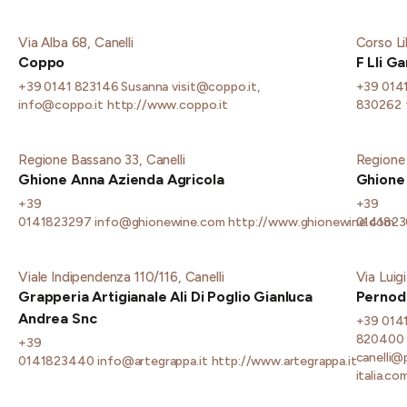
Via Alba 68, Canelli
Corso Li
Coppo
F Lli G
+39 0141 823146 Susanna
visit@coppo.it,
+39 014
info@coppo.it
http://www.coppo.it
830262
Regione Bassano 33, Canelli
Regione 
Ghione Anna Azienda Agricola
Ghione 
+39
+39
0141823297
info@ghionewine.com
http://www.ghionewine.com
014182
Viale Indipendenza 110/116, Canelli
Via Luig
Grapperia Artigianale Ali Di Poglio Gianluca
Pernod
Andrea Snc
+39 0141
820400
+39
canelli@
0141823440
info@artegrappa.it
http://www.artegrappa.it
italia.co