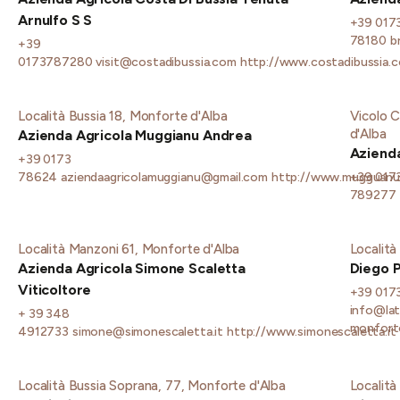
Arnulfo S S
+39 017
78180
b
+39
0173787280
visit@costadibussia.com
http://www.costadibussia.
Località Bussia 18, Monforte d'Alba
Vicolo C
d'Alba
Azienda Agricola Muggianu Andrea
Azienda
+39 0173
78624
aziendaagricolamuggianu@gmail.com
http://www.mugguanu
+39 017
789277
Località Manzoni 61, Monforte d'Alba
Località
Azienda Agricola Simone Scaletta
Diego 
Viticoltore
+39 017
info@lato
+ 39 348
monforte
4912733
simone@simonescaletta.it
http://www.simonescaletta.it
Località Bussia Soprana, 77, Monforte d'Alba
Località