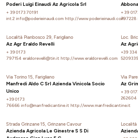
Poderi Luigi Einaudi Az Agricola Srl
Abbona
+ 39 0173 70191
+ 39 017
int.2
info@poderieinaudi.com
http://www.poderieinaudi.com
797228
Località Pianbosco 29, Farigliano
Loc. Bri
Az Agr Eraldo Revelli
Az Agri
+ 39 0173
+39 334
797154
eraldorevelli@tin.it
http://www.eraldorevelli.com
520933
Via Torino 15, Farigliano
Via Pare
Manfredi Aldo C Srl Azienda Vinicola Socio
Az Grim
Unico
+ 39 017
262604
+39 0173
76666
info@manfredicantine.it
http://www.manfredicantine.it
Strada Grinzane 15, Grinzane Cavour
Località
Azienda Agricola Le Ginestre S S Di
Azienda