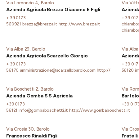
Via Lomondo 4, Barolo
Via Vitt
Azienda Agricola Brezza Giacomo E Figli
Azienda
+ 39 0173
+ 39 01
560921
brezza@brezza.it
http://www.brezza.it
chiarabo
chiarabo
Via Alba 29, Barolo
Via Alba
Azienda Agricola Scarzello Giorgio
Azienda
+ 39 0173
+ 39 017
56170
amministrazione@scarzellobarolo.com
http://
56120
in
Via Boschetti 2, Barolo
Via Roma
Azienda Gomba S S Agricola
Bartolo
+39 0173
+39 017
56121
info@gombaboschetti.it
http://www.gombaboschetti.it
Via Crosia 30, Barolo
Via Cros
Francesco Rinaldi Figli
Fratell