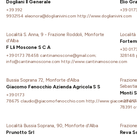
Dogliani Il Generale
Elio Gr
+39 392
+39 017
9932154
eleonora@doglianivini.com
http://www.doglianivini.com
Località S. Anna, 9 - Frazione Roddoli, Monforte
Località
d'Alba
Fortem
F Lli Moscone S C A
+30 017
+39 0173 78458
cantinamoscone@gmail.com;
328148
info@cantinamoscone.com
http://www.cantinamoscone.com
Bussia Soprana 72, Monforte d'Alba
Frazione
Sebasti
Giacomo Fenocchio Azienda Agricola S S
Monti S
+39 0173
78675
claudio@giacomofenocchio.com
http://www.giacomofeno
+ 39 017
78391
o
Località Bussia Soprana, 90, Monforte d'Alba
Frazione
Prunotto Srl
Reva So