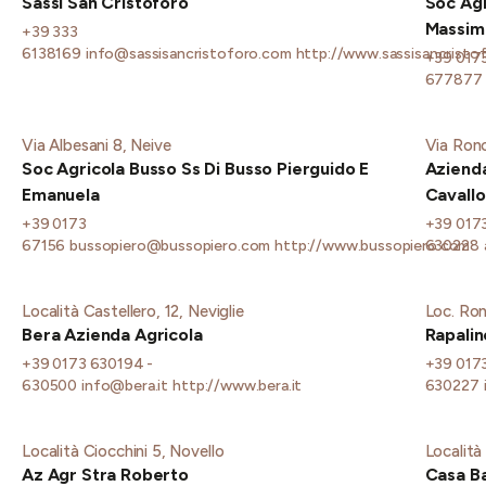
Sassi San Cristoforo
Soc Agr
Massim
+39 333
6138169
info@sassisancristoforo.com
http://www.sassisancristo
+39 017
677877
Via Albesani 8, Neive
Via Ronc
Soc Agricola Busso Ss Di Busso Pierguido E
Azienda
Emanuela
Cavallo
+39 0173
+39 017
67156
bussopiero@bussopiero.com
http://www.bussopiero.com
630228
Località Castellero, 12, Neviglie
Loc. Ron
Bera Azienda Agricola
Rapalin
+39 0173 630194 -
+39 017
630500
info@bera.it
http://www.bera.it
630227
Località Ciocchini 5, Novello
Località
Az Agr Stra Roberto
Casa Ba