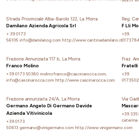
50217
i
Strada Provinciale Alba-Barolo 122, La Morra
Reg. Cer
Damilano Azienda Agricola Srl
F Lli M
+ 39 0173
+39
56105
info@damilanog.com
http://www.cantinedamilano.it
017378
Frazione Annunziata 117 b, La Morra
Fraz. An
Franco Molino
Fratelli
+39 0173 50380
molinofranco@cascinarocca.com;
+39
info@cascinarocca.com
http://www.cascinarocca.com
017350
Frazione annunziata 24/A, La Morra
Via Gari
Germano Angelo Di Germano Davide
Mascare
Azienda Vitivinicola
+39 335
caterina
+39 0173
50613
germano@vinigermano.com
http://www.vinigermano.com