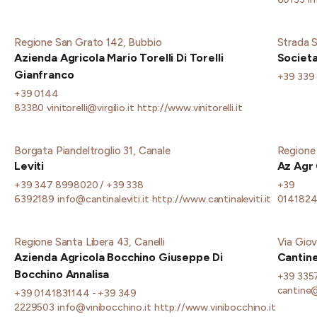
Regione San Grato 142, Bubbio
Strada S
Azienda Agricola Mario Torelli Di Torelli
Societa
Gianfranco
+39 339
+39 0144
83380
vinitorelli@virgilio.it
http://www.vinitorelli.it
Borgata Piandeltroglio 31, Canale
Regione P
Leviti
Az Agr 
+39 347 8998020 / +39 338
+39
6392189
info@cantinaleviti.it
http://www.cantinaleviti.it
014182
Regione Santa Libera 43, Canelli
Via Giova
Azienda Agricola Bocchino Giuseppe Di
Cantin
Bocchino Annalisa
+39 335
cantine@
+39 0141831144 - +39 349
2229503
info@vinibocchino.it
http://www.vinibocchino.it