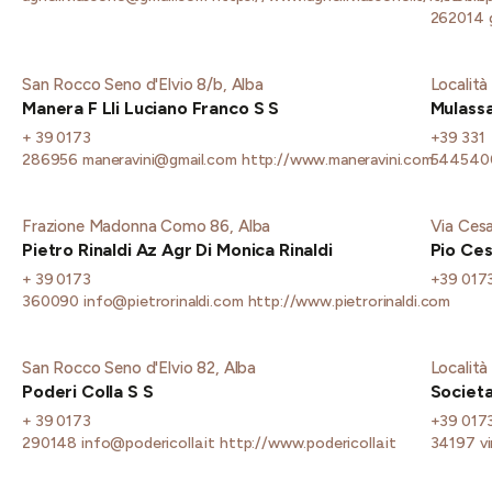
262014
San Rocco Seno d'Elvio 8/b, Alba
Località
Manera F Lli Luciano Franco S S
Mulassa
+ 39 0173
+39 331
286956
maneravini@gmail.com
http://www.maneravini.com
544540
Frazione Madonna Como 86, Alba
Via Cesa
Pietro Rinaldi Az Agr Di Monica Rinaldi
Pio Ce
+ 39 0173
+39 017
360090
info@pietrorinaldi.com
http://www.pietrorinaldi.com
San Rocco Seno d'Elvio 82, Alba
Località
Poderi Colla S S
Societa
+ 39 0173
+39 017
290148
info@podericolla.it
http://www.podericolla.it
34197
v