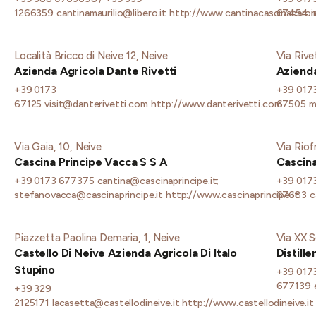
1266359
cantinamaurilio@libero.it
http://www.cantinacascinabaron
67454
i
Località Bricco di Neive 12, Neive
Via Rive
Azienda Agricola Dante Rivetti
Azienda
+39 0173
+39 017
67125
visit@danterivetti.com
http://www.danterivetti.com
67505
m
Via Gaia, 10, Neive
Via Riof
Cascina Principe Vacca S S A
Cascina
+39 0173 677375
cantina@cascinaprincipe.it;
+39 017
stefanovacca@cascinaprincipe.it
http://www.cascinaprincipe.it
67683
c
Piazzetta Paolina Demaria, 1, Neive
Via XX S
Castello Di Neive Azienda Agricola Di Italo
Distill
Stupino
+39 017
677139
+39 329
2125171
lacasetta@castellodineive.it
http://www.castellodineive.it