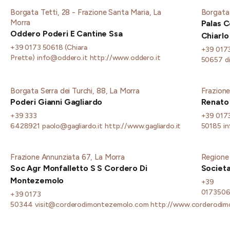
Borgata Tetti, 28 - Frazione Santa Maria, La
Borgata
Morra
Palas C
Oddero Poderi E Cantine Ssa
Chiarlo
+39 0173 50618 (Chiara
+39 017
Prette)
info@oddero.it
http://www.oddero.it
50657
d
Borgata Serra dei Turchi, 88, La Morra
Frazione
Poderi Gianni Gagliardo
Renato 
+39 333
+39 017
6428921
paolo@gagliardo.it
http://www.gagliardo.it
50185
i
Frazione Annunziata 67, La Morra
Regione 
Soc Agr Monfalletto S S Cordero Di
Societa
Montezemolo
+39
017350
+39 0173
50344
visit@corderodimontezemolo.com
http://www.corderodim