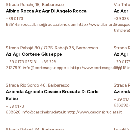
Strada Ronchi, 18, Barbaresco
Via Trif
Albino Rocca Az Agr Di Angelo Rocca
Az Agr 
+39 0173
+39 335 
635145
roccaalbino@roccaalbino.com
http://www.albinorocca.co
Giusepp
trifolera
Strada Rabajà 80 / GPS: Rabajà 35, Barbaresco
Strada 
Az Agr Cortese Giuseppe
Az Agr 
+ 39 0173 635131 - +39 328
+39 017
7127991
info@cortesegiuseppe.it
http://www.cortesegiuseppe.it
635112
i
Strada Rio Sordo 46, Barbaresco
Strada R
Azienda Agricola Cascina Bruciata Di Carlo
Azienda
Balbo
+ 39 017
638292
+ 39 0173
638826
info@cascinabruciata.it
http://www.cascinabruciata.it
Strada Rabajà 34, Barbaresco
Località