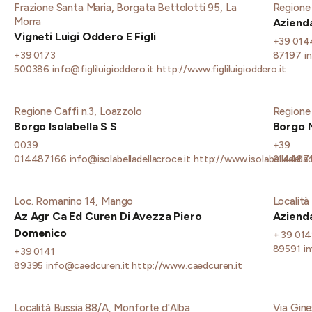
Frazione Santa Maria, Borgata Bettolotti 95, La
Regione
Morra
Azienda
Vigneti Luigi Oddero E Figli
+39 014
+39 0173
87197
i
500386
info@figliluigioddero.it
http://www.figliluigioddero.it
Regione Caffi n.3, Loazzolo
Regione
Borgo Isolabella S S
Borgo M
0039
+39
014487166
info@isolabelladellacroce.it
http://www.isolabelladellac
014487
Loc. Romanino 14, Mango
Località
Az Agr Ca Ed Curen Di Avezza Piero
Azienda
Domenico
+ 39 014
89591
i
+39 0141
89395
info@caedcuren.it
http://www.caedcuren.it
Località Bussia 88/A, Monforte d'Alba
Via Gine