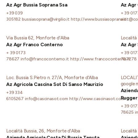
Az Agr Bussia Soprana Ssa
Az Agr
+39 039
+ 39 01
305182
bussiasoprana@virgilio.it
http://www.bussiasoprana.it
visit@co
Via Bussia 62, Monforte d'Alba
Località
Az Agr Franco Conterno
Az Agr
+ 39 0173
+ 39 017
78627
info@francoconterno.it
http://www.francoconterno.it
787278
Loc. Bussia S.Pietro n. 27/A, Monforte d'Alba
LOCALIT
google 
Az Agricola Cascina Sot Di Sanso Maurizio
Aziend
+39 334
Ruggeri
6105267
info@cascinasot.com
http://www.cascinasot.com
+ 39 017
78625
i
Località Bussia, 26, Monforte d'Alba
Località
Azienda Agricola Costa Di Bussia Tenuta
Azienda