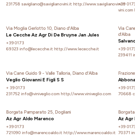
231758
savigliano@saviglianovini.it
http://www.saviglianovini.it
+39 017
vini.com
Via Moglia Gerlotto 10, Diano d'Alba
Via Cane
d'Alba
Le Cecche Az Agr Di De Bruyne Jan Jules
Salvano
+39 0173
69323
info@lececche.it
http://www.lececche.it
+39 017
239411
Via Cane Guido 9 - Valle Talloria, Diano d'Alba
Frazione
Veglio Giovanni E Figli S S
Abbona
+ 39 0173
+39 017
231752
info@viniveglio.com
http://www.viniveglio.com
70668
c
Borgata Pamparato 25, Dogliani
Borgata 
Az Agr Aldo Marenco
Az Agr 
+39 0173
+39 017
721090
info@marencoaldo.it
http://www.marencoaldo.it
70371
i