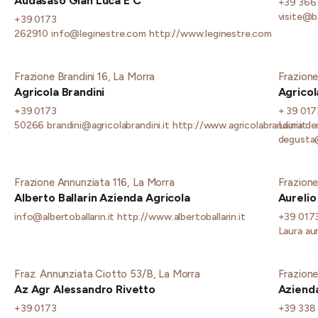
Audasaso Gian Luca E C
+39 366
visite@b
+39 0173
262910
info@leginestre.com
http://www.leginestre.com
Frazione Brandini 16, La Morra
Frazione
Agricola Brandini
Agricol
+39 0173
+ 39 01
50266
brandini@agricolabrandini.it
http://www.agricolabrandini.it
Laura
de
degusta
Frazione Annunziata 116, La Morra
Frazione
Alberto Ballarin Azienda Agricola
Aurelio
info@albertoballarin.it
http://www.albertoballarin.it
+39 017
Laura
au
Fraz. Annunziata Ciotto 53/B, La Morra
Frazione
Az Agr Alessandro Rivetto
Azienda
+39 0173
+39 338