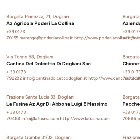
Borgata Pianezza, 71, Dogliani
Borgata
Az Agricola Poderi La Collina
Aziend
+39 0173
+39 017
70155
marengo@poderilacollina.it
http://www.poderilacollina.it
info@vin
Via Torino 58, Dogliani
Borgata 
Cantina Del Dolcetto Di Dogliani Sac
Chionet
+ 39 0173
+39 017
792282
info@cantinadolcettodogliani.it
http://www.cantinadolcet
71179
ch
Frazione Santa Lucia 33, Dogliani
Borgata 
La Fusina Az Agr Di Abbona Luigi E Massimo
Pecche
+ 39 0173
+39 017
70488
info@lafusina.com
http://www.lafusina.com
70686
p
Borgata Gombe 31/32, Dogliani
Frazione