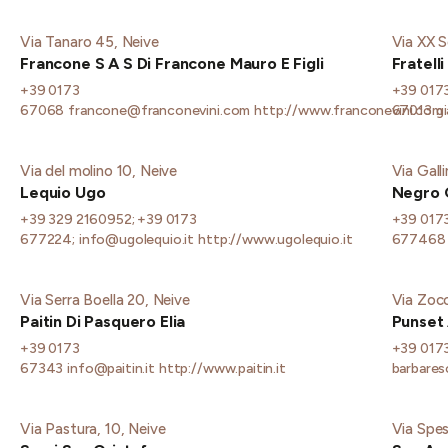
Via Tanaro 45, Neive
Via XX S
Francone S A S Di Francone Mauro E Figli
Fratell
+39 0173
+39 017
67068
francone@franconevini.com
http://www.franconevini.com
67013
g
Via del molino 10, Neive
Via Gall
Lequio Ugo
Negro 
+39 329 2160952; +39 0173
+39 017
677224;
info@ugolequio.it
http://www.ugolequio.it
677468
Via Serra Boella 20, Neive
Via Zocc
Paitin Di Pasquero Elia
Punset 
+39 0173
+39 017
67343
info@paitin.it
http://www.paitin.it
barbare
Via Pastura, 10, Neive
Via Spes