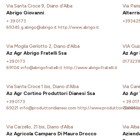
Via Santa Croce 9, Diano d'Alba
Via Pari
Abrigo Giovanni
Alterri
+ 39 0173
+39342
69345
g.abrigo@abrigo.it
http://www.abrigo.it
Via Moglia Gerlotto 2, Diano d'Alba
VIA Guid
Az Agr Abrigo Fratelli Ssa
Az Agr 
+39 0173
0173231
69104
info@abrigofratelli.it
http://www.abrigofratelli.it
Via Santa Croce 1 bis, Diano d'Alba
Via Cane
Az Agr Cortino Produttori Dianesi Ssa
Az Agr 
+39 0173
+ 39 017
69221
info@produttoridianesi.com
http://www.produttoridianesi.
700052
Via Carzello, 21 bis, Diano d'Alba
Via Alba
Az Agricola Camparo Di Mauro Drocco
Azienda