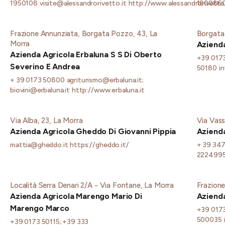
1950108
visite@alessandrorivetto.it
http://www.alessandrorivetto.
180086
Frazione Annunziata, Borgata Pozzo, 43, La
Borgata 
Morra
Azienda
Azienda Agricola Erbaluna S S Di Oberto
+39 017
Severino E Andrea
50180
i
+ 39 0173 50800
agriturismo@erbaluna.it;
biovini@erbaluna.it
http://www.erbaluna.it
Via Alba, 23, La Morra
Via Vass
Azienda Agricola Gheddo Di Giovanni Pippia
Azienda
mattia@gheddo.it
https://gheddo.it/
+ 39 34
222499
Località Serra Denari 2/A - Via Fontane, La Morra
Frazione
Azienda Agricola Marengo Mario Di
Azienda
Marengo Marco
+39 017
500035
+39 0173 50115; +39 333