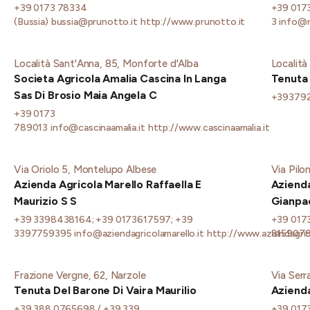
+39 0173 78334
+39 0173
(Bussia)
bussia@prunotto.it
http://www.prunotto.it
3
info@r
Località Sant'Anna, 85, Monforte d'Alba
Località
Societa Agricola Amalia Cascina In Langa
Tenuta
Sas Di Brosio Maia Angela C
+393792
+39 0173
789013
info@cascinaamalia.it
http://www.cascinaamalia.it
Via Oriolo 5, Montelupo Albese
Via Pilo
Azienda Agricola Marello Raffaella E
Azienda
Maurizio S S
Gianpa
+39 3398438164; +39 0173617597; +39
+39 017
3397759395
info@aziendagricolamarello.it
http://www.aziendagrico
815907
Frazione Vergne, 62, Narzole
Via Serr
Tenuta Del Barone Di Vaira Maurilio
Azienda
+39 388 0765698 / +39 339
+39 017