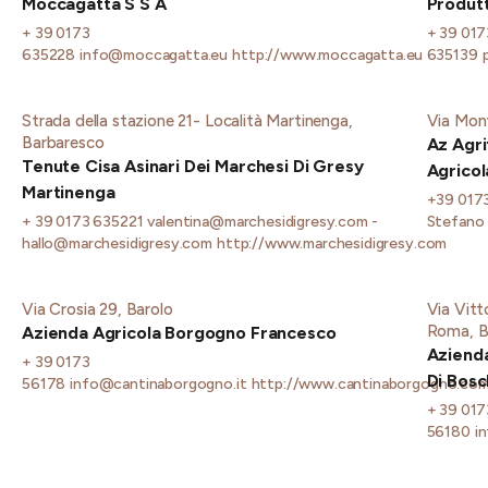
Moccagatta S S A
Produtt
+ 39 0173
+ 39 017
635228
info@moccagatta.eu
http://www.moccagatta.eu
635139
Strada della stazione 21- Località Martinenga,
Via Monf
Barbaresco
Az Agri
Tenute Cisa Asinari Dei Marchesi Di Gresy
Agricol
Martinenga
+39 017
+ 39 0173 635221
valentina@marchesidigresy.com -
Stefano
hallo@marchesidigresy.com
http://www.marchesidigresy.com
Via Crosia 29, Barolo
Via Vitt
Roma, B
Azienda Agricola Borgogno Francesco
Azienda
+ 39 0173
Di Bosc
56178
info@cantinaborgogno.it
http://www.cantinaborgogno.co
+ 39 017
56180
i